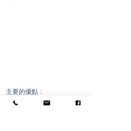
主要的優點：
不同形狀以及質感幫助保持良好的口
腔健康
緩慢溫和的風乾技術減少營養流失
單一蛋白質