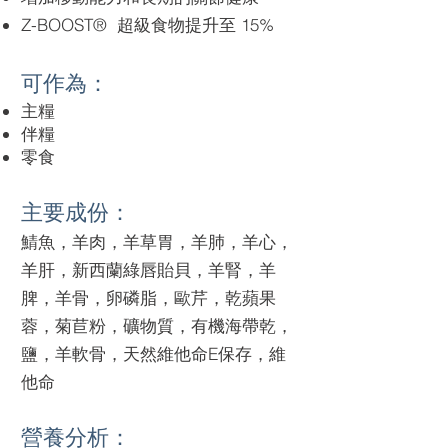
Z-BOOST® 超級食物提升至 15%
可作為：
主糧
伴糧​
零食
主要成份：
鯖魚，羊肉，羊草胃，羊肺，羊心，
羊肝，新西蘭綠唇貽貝，羊腎，羊
脾，羊骨，卵磷脂，歐芹，乾蘋果
蓉，菊苣粉，礦物質，有機海帶乾，
鹽，羊軟骨，天然維他命E保存，維
他命
營養分析：