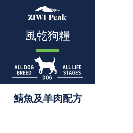
風乾狗糧
鯖魚及羊肉配方