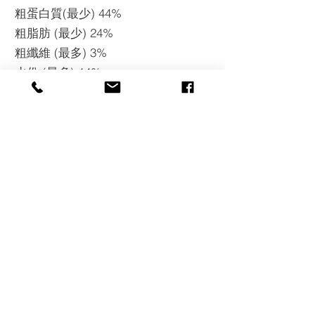
粗蛋白質(最少) 44%
粗脂肪 (最少) 24%
粗纖維 (最多) 3%
水份 (最多) 14%
灰質 (最多) 12%
牛磺酸(最少) 0.26%
硫酸軟骨素 (最少) 1,300mg/kg
葡萄糖胺 (最少) 1,000mg/kg
卡路里含量 ME=4,500千卡/公斤
返回
高肉含量
所有的肉類都是來自新西蘭：可持
續，人道飼養，無疾病