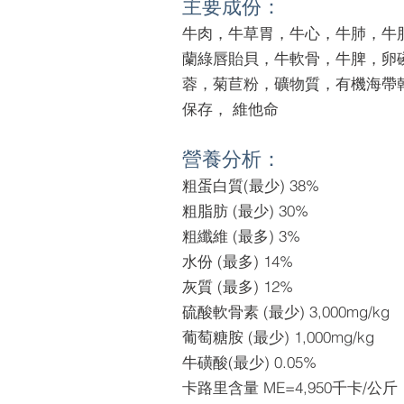
主要成份：
牛肉，牛草胃，牛心，
牛肺，牛
蘭綠唇貽貝，牛軟骨
，牛脾，卵
蓉，菊苣粉，礦物質，有機
海帶
保存， 維他命
營養分析：
粗蛋白質(最少) 38%
粗脂肪 (最少) 30%
粗纖維 (最多) 3%
水份 (最多) 14%
灰質 (最多) 12%
硫酸軟骨素 (最少) 3,000mg/kg
葡萄糖胺 (最少) 1,000mg/kg
牛磺酸(最少) 0.05%
卡路里含量 ME=4,950千卡/公斤