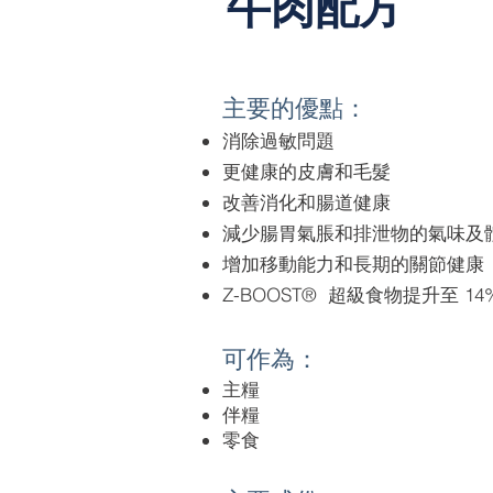
牛肉配方
主要的優點：
消除過敏問題
更健康的皮膚和毛髮
改善消化和腸道健康
減少腸胃氣脹和排泄物的氣味及
增加移動能力和長期的關節健康
Z-BOOST® 超級食物提升至 14
可作為：
主糧
伴糧​
零食