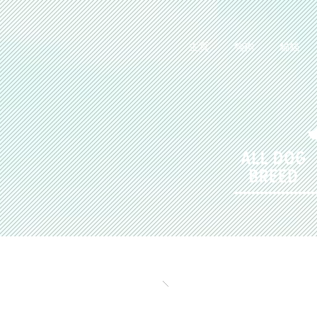
主頁
狗狗
貓貓