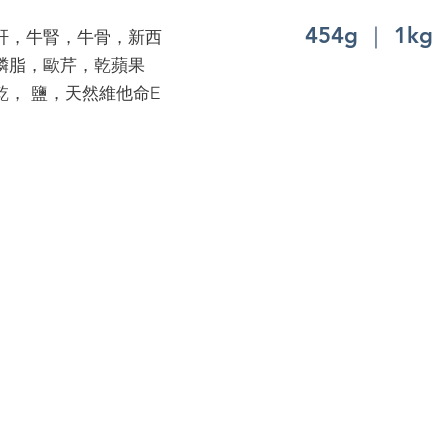
454g ｜ 1kg 
肝，牛腎，牛骨，新西
磷脂，歐芹，乾蘋果
乾， 鹽，天然維他命E