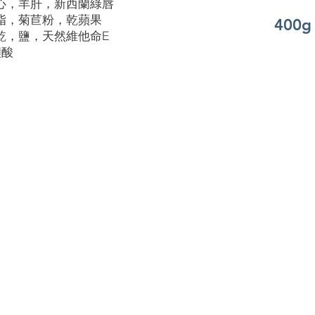
心，羊肝，新西蘭綠唇
脂，菊苣粉，乾蘋果
400g
乾，鹽，天然維他命E
磺酸