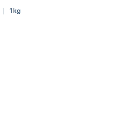
 ｜ 1kg