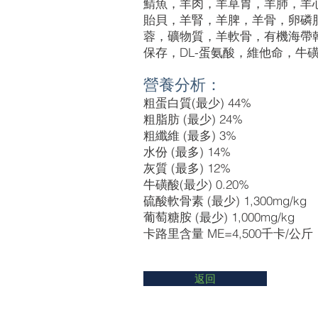
鯖魚，羊肉，羊草胃，羊肺，羊
貽貝，羊腎，羊脾，羊骨，卵磷
蓉，礦物質，羊軟骨，有機海帶
保存，DL-蛋氨酸，維他命，牛
營養分析：
粗蛋白質(最少) 44%
粗脂肪 (最少) 24%
粗纖維 (最多) 3%
水份 (最多) 14%
灰質 (最多) 12%
牛磺酸(最少) 0.20%
硫酸軟骨素 (最少) 1,300mg/kg
葡萄糖胺 (最少) 1,000mg/kg
卡路里含量 ME=4,500千卡/公斤
返回