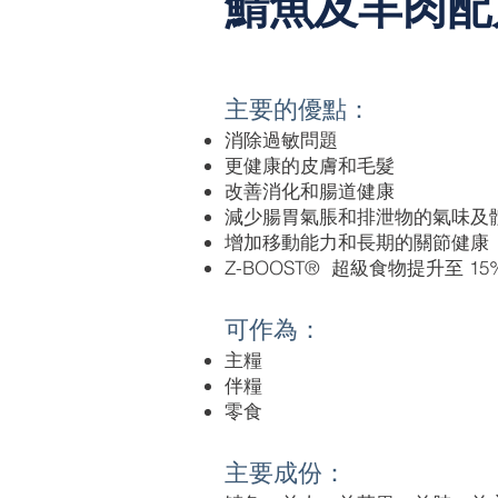
鯖魚及羊肉配
主要的優點：
消除過敏問題
更健康的皮膚和毛髮
改善消化和腸道健康
減少腸胃氣脹和排泄物的氣味及
增加移動能力和長期的關節健康
Z-BOOST® 超級食物提升至 15
可作為：
主糧
伴糧​
零食
主要成份：